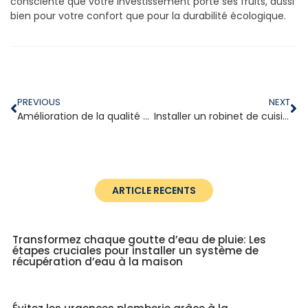
consciente que votre investissement porte ses fruits, aussi
bien pour votre confort que pour la durabilité écologique.
PREVIOUS
NEXT
Amélioration de la qualité de l’air intérieur : le rôle clé de la plomberie
Installer un robinet de cuisine : astuces étonnantes pour une mise en place facile
ARTICLE RECENTS
Transformez chaque goutte d’eau de pluie: Les
étapes cruciales pour installer un système de
récupération d’eau à la maison