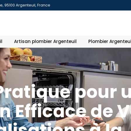
re, 95100 Argenteuil, France
l
Artisan plombier Argenteuil
Plombier Argenteui
Pratique pour 
en Efficace de 
lisations à la