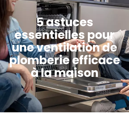
5 astuces
essentielles pour
une ventilation de
plomberie efficace
à la maison