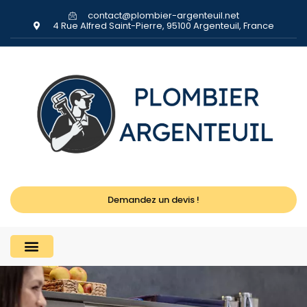
contact@plombier-argenteuil.net
4 Rue Alfred Saint-Pierre, 95100 Argenteuil, France
Demandez un devis !